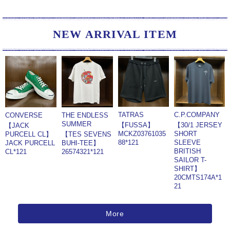
NEW ARRIVAL ITEM
TATRAS
C.P.COMPANY
CONVERSE
THE ENDLESS
SUMMER
【FUSSA】
【30/1 JERSEY
【JACK
MCKZ03761035
SHORT
PURCELL CL】
【TES SEVENS
88*121
SLEEVE
JACK PURCELL
BUHI-TEE】
BRITISH
CL*121
26574321*121
SAILOR T-
SHIRT】
20CMTS174A*1
21
More