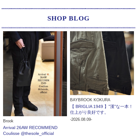
SHOP BLOG
BAYBROOK KOKURA
【 BRIGLIA 1949 】"漢"な一本！
仕上がり良好です。
-2026.08.09-
Brook
Arrival 26AW RECOMMEND
Coulisse @thesole_official